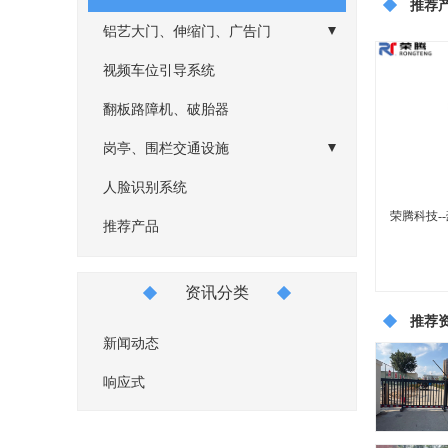
推荐
铝艺大门、伸缩门、广告门
- 广告门
视频车位引导系统
- 伸缩门
翻板路障机、破胎器
- 铝艺大门
岗亭、围栏交通设施
- 钢结构岗亭
人脸识别系统
荣腾科技-
- 警用仿古岗亭
推荐产品
...
- 金属雕花板岗亭
资讯分类
- 不锈钢岗亭
推荐
新闻动态
响应式