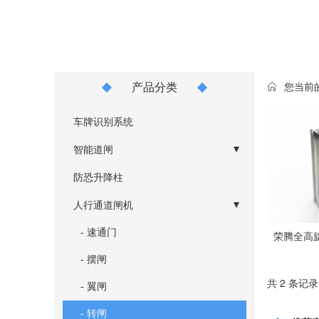
产品分类
您当前
车牌识别系统
智能道闸
- 空降闸
防恐升降柱
- 广告道闸
人行通道闸机
- 直杆道闸、栅栏道闸
- 速通门
荣腾全高旋转
- 摆闸
共 2 条记录
- 翼闸
- 转闸