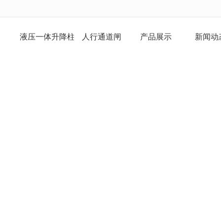
无法获得最佳浏览体验，推荐下载安装谷歌浏览器！
页
液压一体升降柱
人行通道闸
产品展示
新闻动