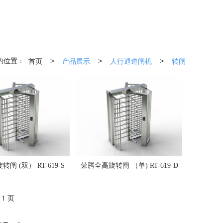
首页
产品展示
人行通道闸机
转闸
>
>
>
的位置：
闸 (双） RT-619-S
荣腾全高旋转闸 （单) RT-619-D
 1 页