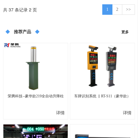
共 37 条记录 2 页
1
2
>>
推荐产品
更多
荣腾科技--豪华款219全自动升降柱
车牌识别系统 ▏RT-S11（豪华款）
...
...
详情
详情