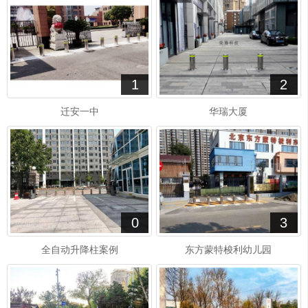
1
2
迁安一中
华瑞大厦
0
3
全自动升降柱案例
东方蒙特梭利幼儿园