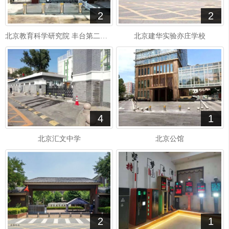
2
2
北京教育科学研究院 丰台第二实验小学
北京建华实验亦庄学校
4
1
北京汇文中学
北京公馆
2
1