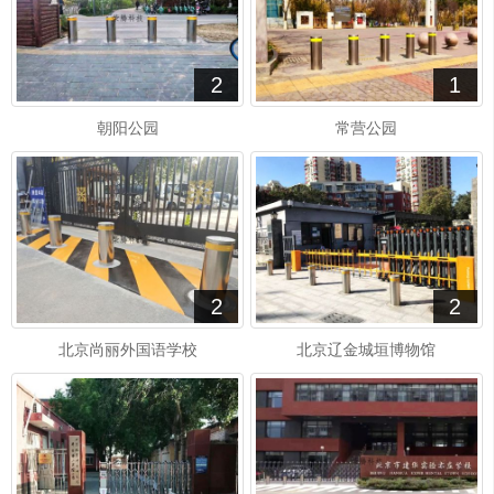
2
1
朝阳公园
常营公园
2
2
北京尚丽外国语学校
北京辽金城垣博物馆