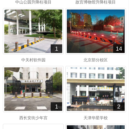
中山公园升降柱项目
故宫博物馆升降柱项目
1
14
中关村软件园
北京部分校区
1
2
西长安街少年宫
天津华星学校