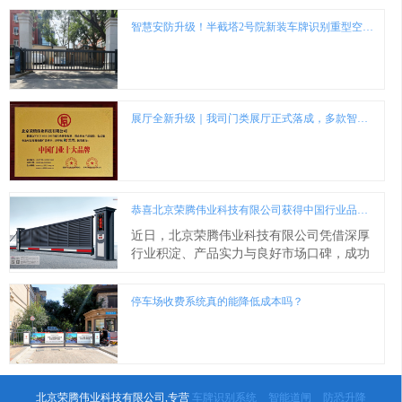
智慧安防升级！半截塔2号院新装车牌识别重型空降闸
展厅全新升级｜我司门类展厅正式落成，多款智能门型段滑门、分段摆折门、直线门品类齐全可供参观
恭喜北京荣腾伟业科技有限公司获得中国行业品牌荣誉证书
近日，北京荣腾伟业科技有限公司凭借深厚
行业积淀、产品实力与良好市场口碑，成功
斩获 “门业品牌” 荣誉证书，这是行业对其多
年深耕智能出入口控制领域的高度认可。 公
停车场收费系统真的能降低成本吗？
司自 2005 年成立以来，始终专注智能伸缩
门、升降柱、车牌识别系统等产品研发与系
统集成服务，坚持技术创新与品质为本的发
展理念。近二十年来，企业打造专业技术团
队，搭建自主软硬件平台，产品覆盖全国并
远销东南亚，凭借可靠...
北京荣腾伟业科技有限公司,专营
车牌识别系统
智能道闸
防恐升降