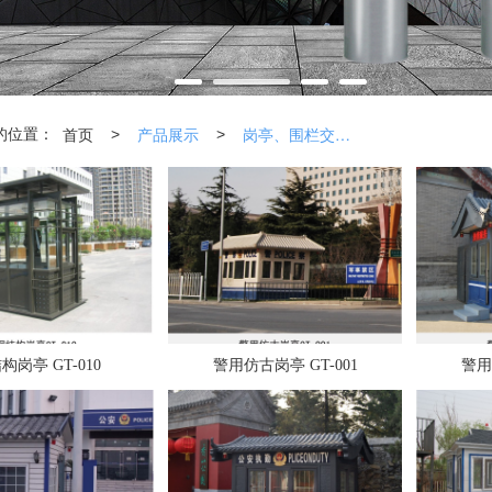
首页
产品展示
岗亭、围栏交通设施
>
>
的位置：
构岗亭 GT-010
警用仿古岗亭 GT-001
警用