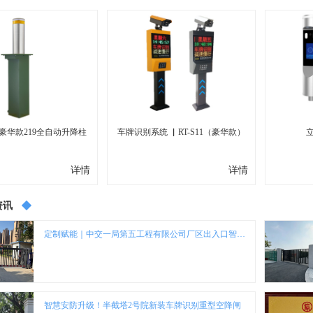
-豪华款219全自动升降柱
车牌识别系统 ▏RT-S11（豪华款）
...
详情
详情
资讯
定制赋能｜中交一局第五工程有限公司厂区出入口智能门控项目圆满落地
智慧安防升级！半截塔2号院新装车牌识别重型空降闸